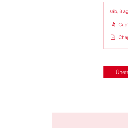
sáb, 8 a
Capí
Chap
Únet